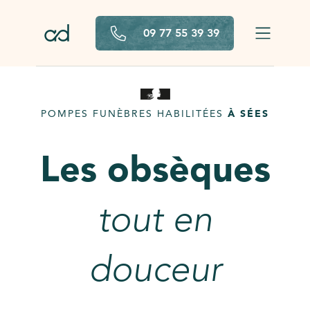
Aller au contenu principal
09 77 55 39 39
POMPES FUNÈBRES HABILITÉES
À SÉES
Les obsèques
tout en
douceur