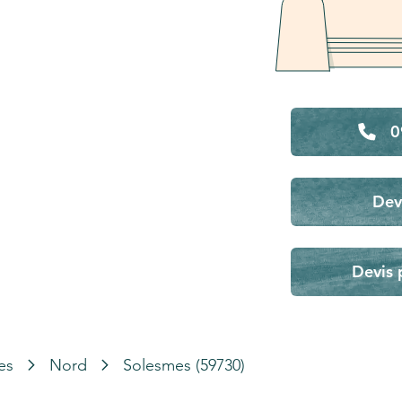
0
Dev
Devis 
es
Nord
Solesmes (59730)