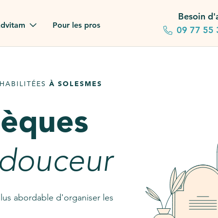
Besoin d'
dvitam
Pour les pros
09 77 55 
 familles
HABILITÉES
À SOLESMES
gagements
sèques
 dans la presse
stion ?
 douceur
ez notre FAQ
lus abordable d'organiser les