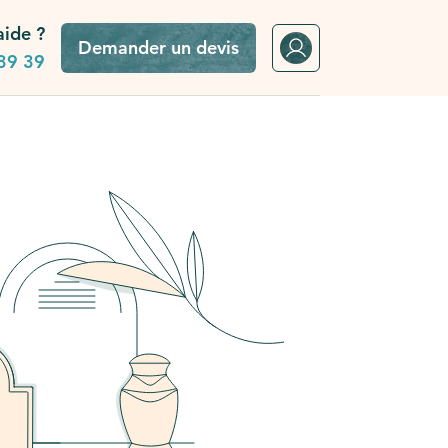
aide ?
Demander un devis
39 39