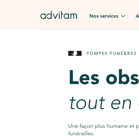
Aller au contenu principal
Nos services
A
Obsèques
Avis des
POMPES FUNÈBRES 
Rapatriement à
Nos en
l'étranger
Les ob
Advitam
Pierre tombale
Une que
tout en
Fleurs de deuil
Consult
AssistGPT
Nos services en plus
Une façon plus humaine et p
funérailles.