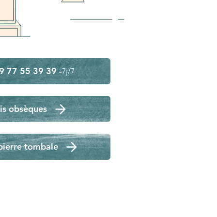
9 77 55 39 39 -
7j/7
is obsèques
pierre tombale