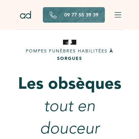
Aller au contenu principal
09 77 55 39 39
POMPES FUNÈBRES HABILITÉES
À
SORGUES
Les obsèques
tout en
douceur