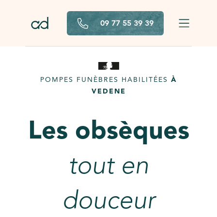
Aller au contenu principal
09 77 55 39 39
POMPES FUNÈBRES HABILITÉES
À
VEDENE
Les obsèques
tout en
douceur