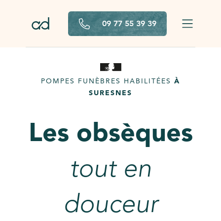
Aller au contenu principal
09 77 55 39 39
POMPES FUNÈBRES HABILITÉES
À
SURESNES
Les obsèques
tout en
douceur