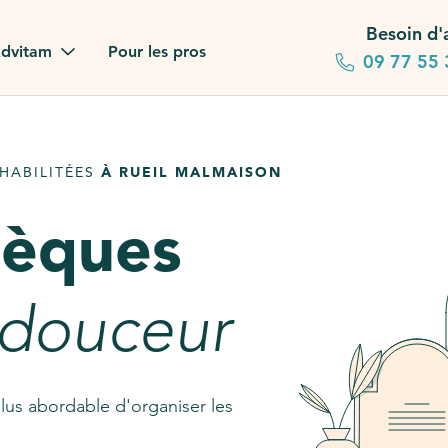
Besoin d'
dvitam
Pour les pros
09 77 55 
 familles
HABILITÉES
À RUEIL MALMAISON
gagements
sèques
 dans la presse
stion ?
 douceur
ez notre FAQ
lus abordable d'organiser les