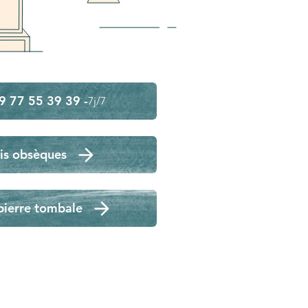
9 77 55 39 39 -
7j/7
is obsèques
pierre tombale