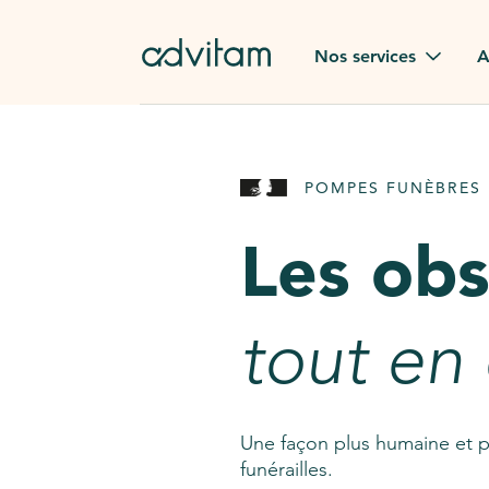
Aller au contenu principal
Nos services
A
Obsèques
Avis des
POMPES FUNÈBRES 
Rapatriement à
Nos en
l'étranger
Les ob
Advitam
Pierre tombale
Une que
tout en
Fleurs de deuil
Consult
AssistGPT
Nos services en plus
Une façon plus humaine et p
funérailles.