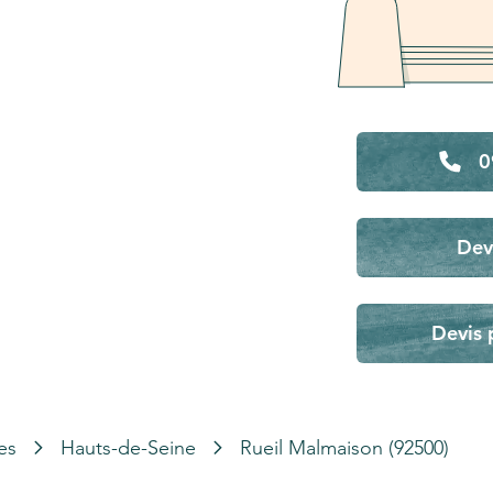
0
Dev
Devis 
es
Hauts-de-Seine
Rueil Malmaison (92500)