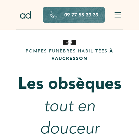
Aller au contenu principal
09 77 55 39 39
POMPES FUNÈBRES HABILITÉES
À
VAUCRESSON
Les obsèques
tout en
douceur