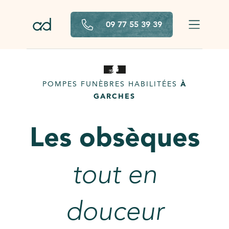
Aller au contenu principal
09 77 55 39 39
POMPES FUNÈBRES HABILITÉES
À
GARCHES
Les obsèques
tout en
douceur