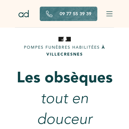
Aller au contenu principal
09 77 55 39 39
POMPES FUNÈBRES HABILITÉES
À
VILLECRESNES
Les obsèques
tout en
douceur