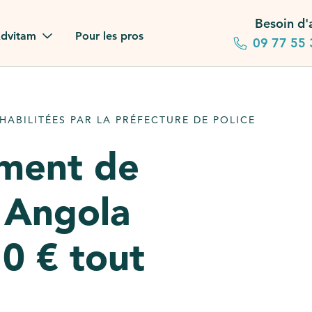
Besoin d'
dvitam
Pour les pros
09 77 55 
 familles
ABILITÉES PAR LA PRÉFECTURE DE POLICE
gagements
ement de
 dans la presse
 Angola
stion ?
ez notre FAQ
0 € tout