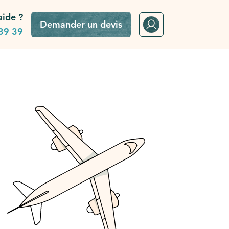
aide ?
Demander un devis
39 39