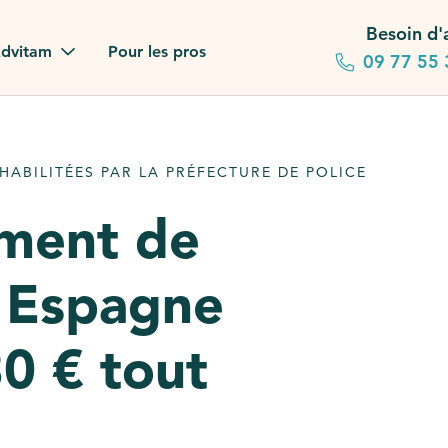
Besoin d'
dvitam
Pour les pros
09 77 55 
 familles
ABILITÉES PAR LA PRÉFECTURE DE POLICE
gagements
ement de
 dans la presse
 Espagne
stion ?
ez notre FAQ
0 € tout