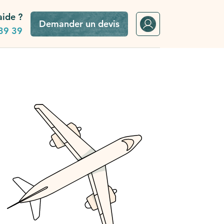
aide ?
Demander un devis
39 39