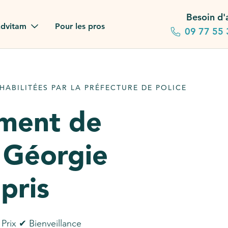
Besoin d'
dvitam
Pour les pros
09 77 55 
 familles
ABILITÉES PAR LA PRÉFECTURE DE POLICE
gagements
ement de
 dans la presse
 Géorgie
stion ?
ez notre FAQ
pris
Prix ✔ Bienveillance