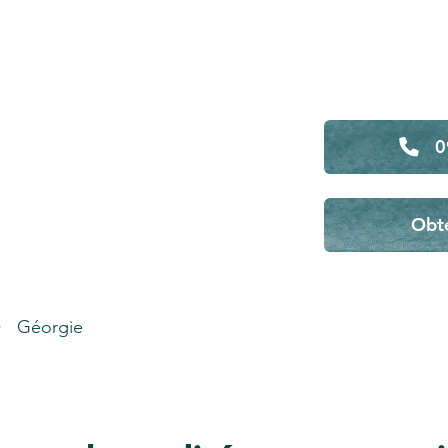
0
Obte
Géorgie