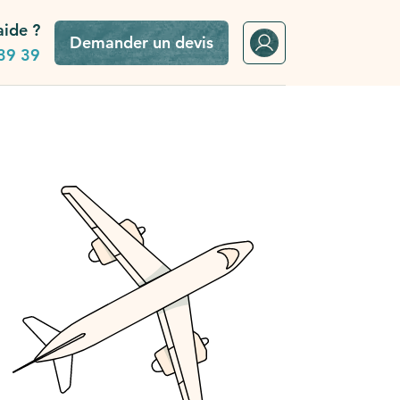
aide ?
Demander un devis
39 39