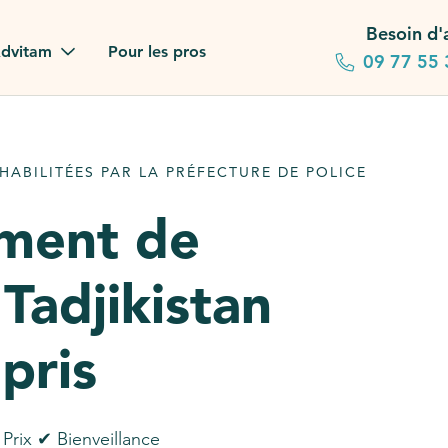
Besoin d'
dvitam
Pour les pros
09 77 55 
 familles
ABILITÉES PAR LA PRÉFECTURE DE POLICE
gagements
ement de
 dans la presse
Tadjikistan
stion ?
ez notre FAQ
pris
Prix ✔ Bienveillance