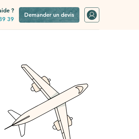
aide ?
Demander un devis
39 39