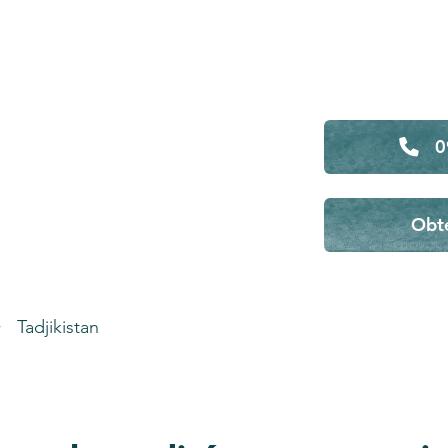
0
Obte
Tadjikistan