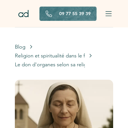
Aller au contenu principal
09 77 55 39 39
Blog
Religion et spiritualité dans le funéraire
Le don d'organes selon sa religion