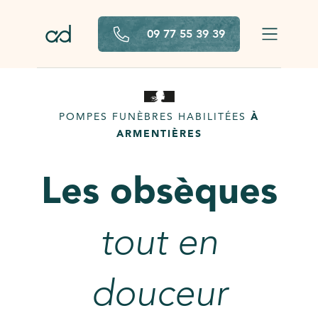
Aller au contenu principal
09 77 55 39 39
POMPES FUNÈBRES HABILITÉES
À
ARMENTIÈRES
Les obsèques
tout en
douceur