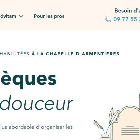
Besoin d'
dvitam
Pour les pros
09 77 55 
 familles
HABILITÉES
À LA CHAPELLE D ARMENTIERES
gagements
sèques
 dans la presse
stion ?
 douceur
ez notre FAQ
lus abordable d'organiser les