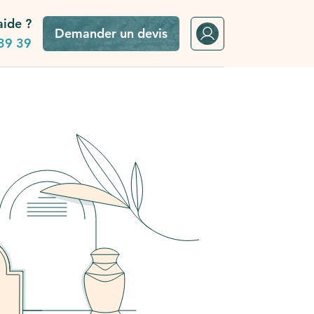
aide ?
Demander un devis
39 39