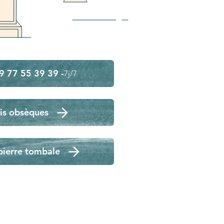
9 77 55 39 39 -
7j/7
is obsèques
pierre tombale