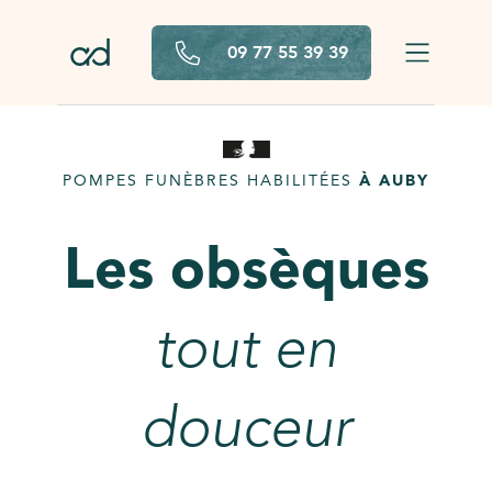
Aller au contenu principal
09 77 55 39 39
POMPES FUNÈBRES HABILITÉES
À AUBY
Les obsèques
tout en
douceur