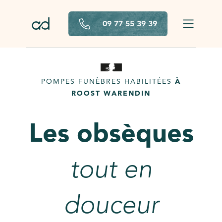
Aller au contenu principal
09 77 55 39 39
POMPES FUNÈBRES HABILITÉES
À
ROOST WARENDIN
Les obsèques
tout en
douceur