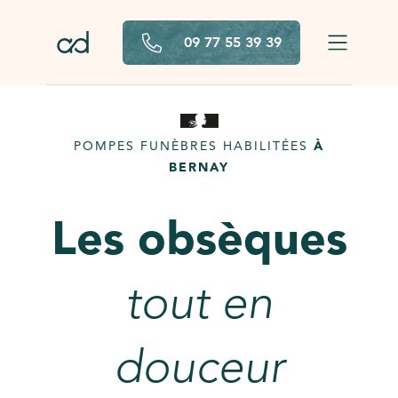
Aller au contenu principal
09 77 55 39 39
POMPES FUNÈBRES HABILITÉES
À
BERNAY
Les obsèques
tout en
douceur