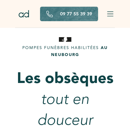
Aller au contenu principal
09 77 55 39 39
POMPES FUNÈBRES HABILITÉES
AU
NEUBOURG
Les obsèques
tout en
douceur