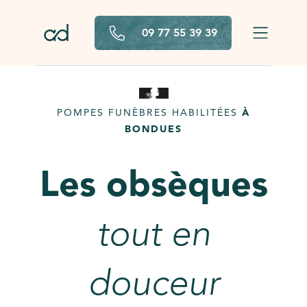
Aller au contenu principal
09 77 55 39 39
POMPES FUNÈBRES HABILITÉES
À
BONDUES
Les obsèques
tout en
douceur