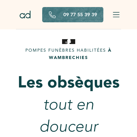
Aller au contenu principal
09 77 55 39 39
POMPES FUNÈBRES HABILITÉES
À
WAMBRECHIES
Les obsèques
tout en
douceur