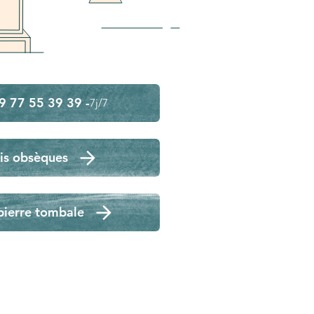
9 77 55 39 39 -
7j/7
is obsèques
pierre tombale