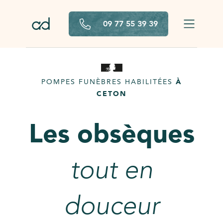
Aller au contenu principal
09 77 55 39 39
POMPES FUNÈBRES HABILITÉES
À
CETON
Les obsèques
tout en
douceur