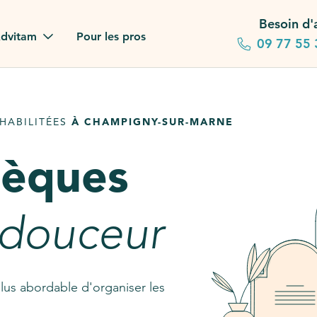
Besoin d'
dvitam
Pour les pros
09 77 55 
 familles
HABILITÉES
À CHAMPIGNY-SUR-MARNE
gagements
sèques
 dans la presse
stion ?
 douceur
ez notre FAQ
lus abordable d'organiser les