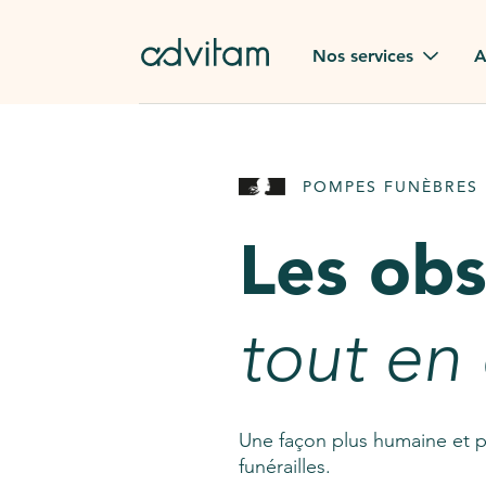
Aller au contenu principal
Nos services
A
Obsèques
Avis des
POMPES FUNÈBRES 
Rapatriement à
Nos en
l'étranger
Les ob
Advitam
Pierre tombale
Une que
tout en
Fleurs de deuil
Consult
AssistGPT
Nos services en plus
Une façon plus humaine et p
funérailles.