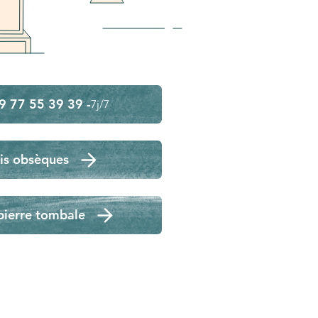
9 77 55 39 39 -
7j/7
is obsèques
pierre tombale