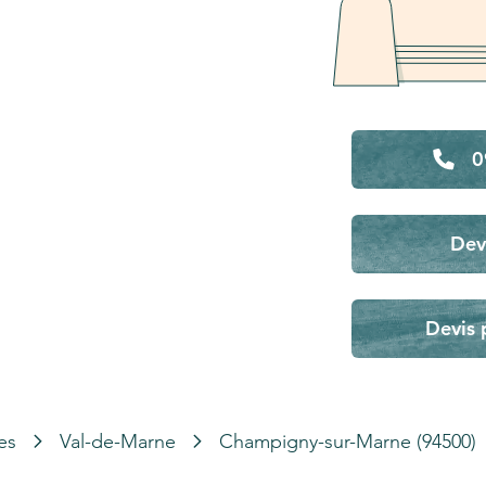
0
Dev
Devis 
es
Val-de-Marne
Champigny-sur-Marne (94500)