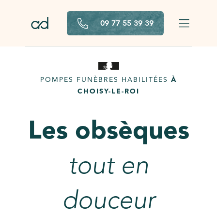
Aller au contenu principal
09 77 55 39 39
POMPES FUNÈBRES HABILITÉES
À
CHOISY-LE-ROI
Les obsèques
tout en
douceur