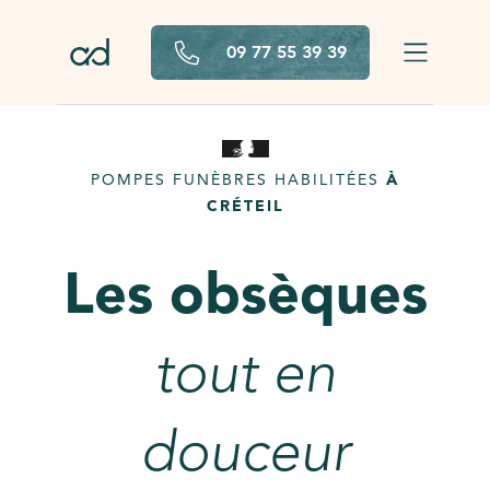
Aller au contenu principal
09 77 55 39 39
POMPES FUNÈBRES HABILITÉES
À
CRÉTEIL
Les obsèques
tout en
douceur