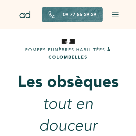
Aller au contenu principal
09 77 55 39 39
POMPES FUNÈBRES HABILITÉES
À
COLOMBELLES
Les obsèques
tout en
douceur