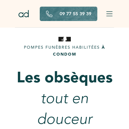
Aller au contenu principal
09 77 55 39 39
POMPES FUNÈBRES HABILITÉES
À
CONDOM
Les obsèques
tout en
douceur