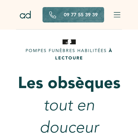
Aller au contenu principal
09 77 55 39 39
POMPES FUNÈBRES HABILITÉES
À
LECTOURE
Les obsèques
tout en
douceur