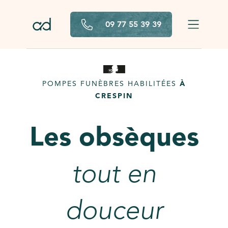
Aller au contenu principal
09 77 55 39 39
POMPES FUNÈBRES HABILITÉES
À
CRESPIN
Les obsèques
tout en
douceur