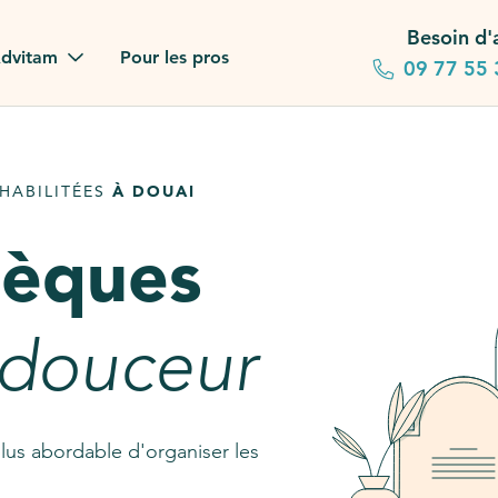
Besoin d'
dvitam
Pour les pros
09 77 55 
 familles
HABILITÉES
À DOUAI
gagements
sèques
 dans la presse
stion ?
 douceur
ez notre FAQ
lus abordable d'organiser les