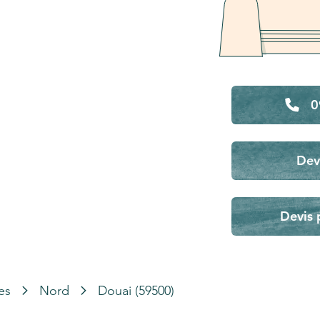
0
Dev
Devis 
es
Nord
Douai (59500)