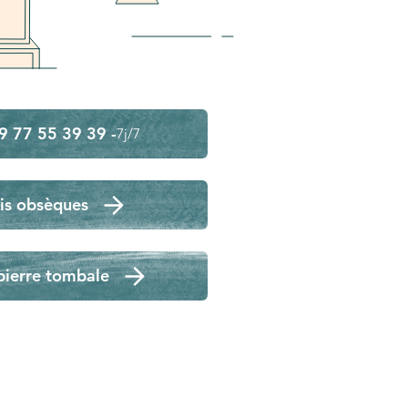
9 77 55 39 39 -
7j/7
is obsèques
pierre tombale