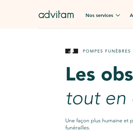
Aller au contenu principal
Nos services
A
Obsèques
Avis des
POMPES FUNÈBRES 
Rapatriement à
Nos en
l'étranger
Les ob
Advitam
Pierre tombale
Une que
tout en
Fleurs de deuil
Consult
AssistGPT
Nos services en plus
Une façon plus humaine et p
funérailles.