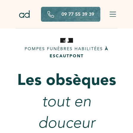
Aller au contenu principal
09 77 55 39 39
POMPES FUNÈBRES HABILITÉES
À
ESCAUTPONT
Les obsèques
tout en
douceur