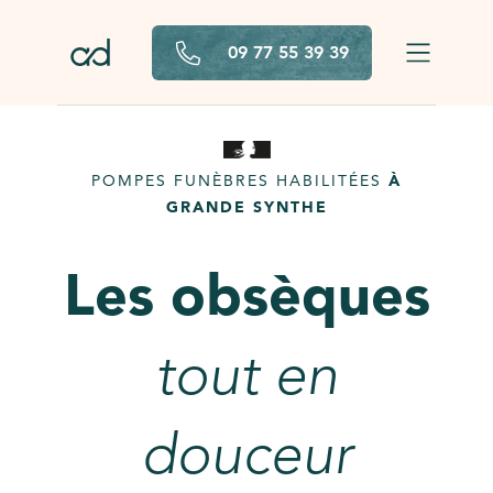
Aller au contenu principal
09 77 55 39 39
POMPES FUNÈBRES HABILITÉES
À
GRANDE SYNTHE
Les obsèques
tout en
douceur