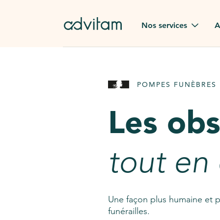
Aller au contenu principal
Nos services
A
Obsèques
Avis des
POMPES FUNÈBRES 
Rapatriement à
Nos en
l'étranger
Les ob
Advitam
Pierre tombale
Une que
tout en
Fleurs de deuil
Consult
AssistGPT
Nos services en plus
Une façon plus humaine et p
funérailles.