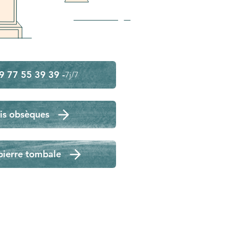
9 77 55 39 39 -
7j/7
is obsèques
pierre tombale