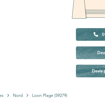
0
Dev
Devis 
es
Nord
Loon Plage (59279)