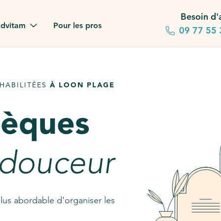
Besoin d'
dvitam
Pour les pros
09 77 55 
 familles
HABILITÉES
À LOON PLAGE
gagements
sèques
 dans la presse
stion ?
 douceur
ez notre FAQ
lus abordable d'organiser les