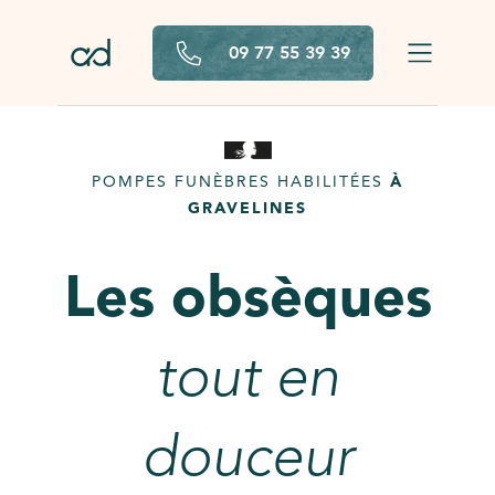
Aller au contenu principal
09 77 55 39 39
POMPES FUNÈBRES HABILITÉES
À
GRAVELINES
Les obsèques
tout en
douceur