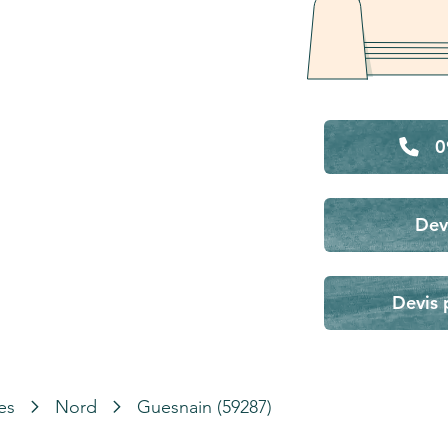
0
Dev
Devis 
es
Nord
Guesnain (59287)