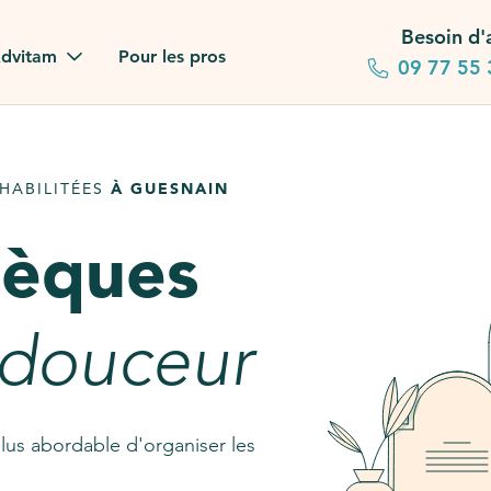
Besoin d'
dvitam
Pour les pros
09 77 55 
 familles
HABILITÉES
À GUESNAIN
gagements
sèques
 dans la presse
stion ?
 douceur
ez notre FAQ
lus abordable d'organiser les