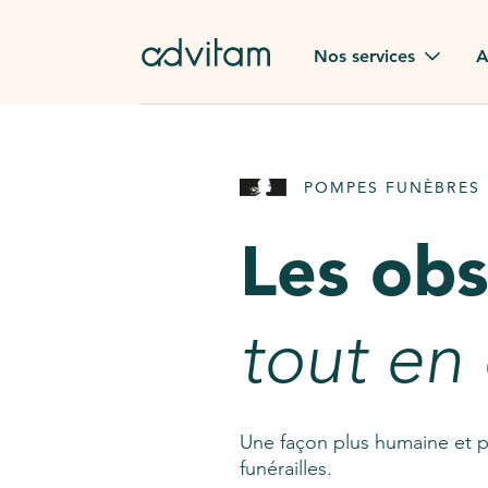
Aller au contenu principal
Nos services
A
Obsèques
Avis des
POMPES FUNÈBRES 
Rapatriement à
Nos en
l'étranger
Les ob
Advitam
Pierre tombale
Une que
tout en
Fleurs de deuil
Consult
AssistGPT
Nos services en plus
Une façon plus humaine et p
funérailles.