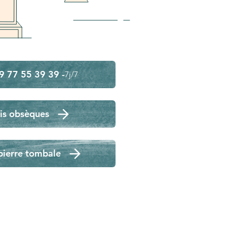
9 77 55 39 39 -
7j/7
is obsèques
pierre tombale