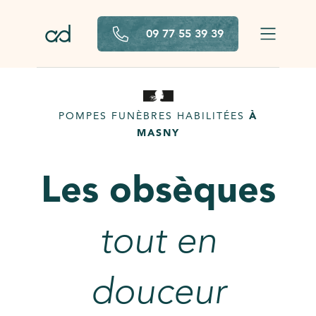
Aller au contenu principal
09 77 55 39 39
POMPES FUNÈBRES HABILITÉES
À
MASNY
Les obsèques
tout en
douceur