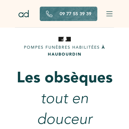
Aller au contenu principal
09 77 55 39 39
POMPES FUNÈBRES HABILITÉES
À
HAUBOURDIN
Les obsèques
tout en
douceur