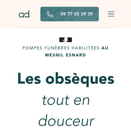
Aller au contenu principal
09 77 55 39 39
POMPES FUNÈBRES HABILITÉES
AU
MESNIL ESNARD
Les obsèques
tout en
douceur