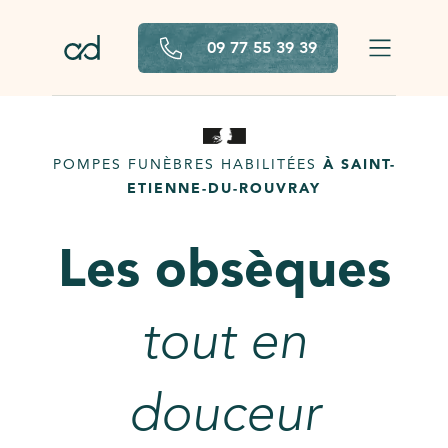
Aller au contenu principal
09 77 55 39 39
POMPES FUNÈBRES HABILITÉES
À SAINT-
ETIENNE-DU-ROUVRAY
Les obsèques
tout en
douceur