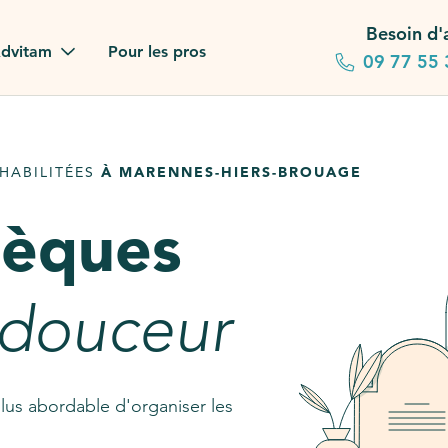
Besoin d'
dvitam
Pour les pros
09 77 55 
 familles
HABILITÉES
À MARENNES-HIERS-BROUAGE
gagements
sèques
 dans la presse
stion ?
 douceur
ez notre FAQ
lus abordable d'organiser les