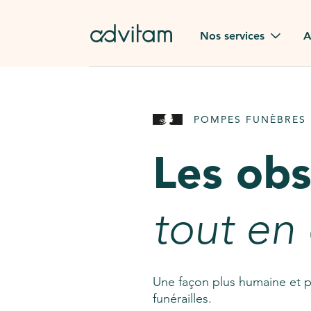
Aller au contenu principal
Nos services
A
Obsèques
Avis des
POMPES FUNÈBRES 
Rapatriement à
Nos en
l'étranger
Les ob
Advitam
Pierre tombale
Une que
tout en
Fleurs de deuil
Consult
AssistGPT
Nos services en plus
Une façon plus humaine et p
funérailles.