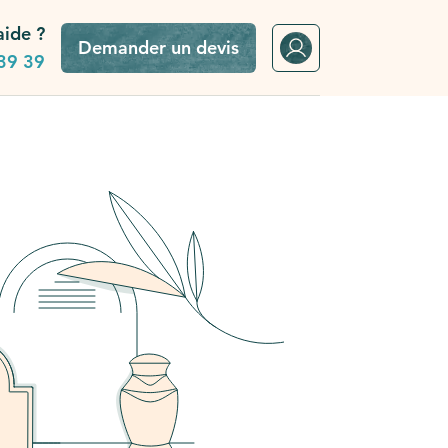
aide ?
Demander un devis
39 39