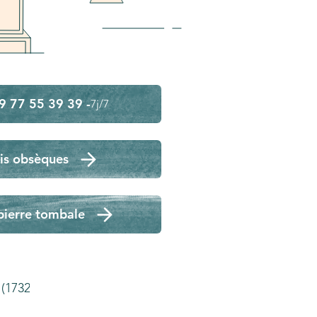
9 77 55 39 39 -
7j/7
is obsèques
pierre tombale
(17320)