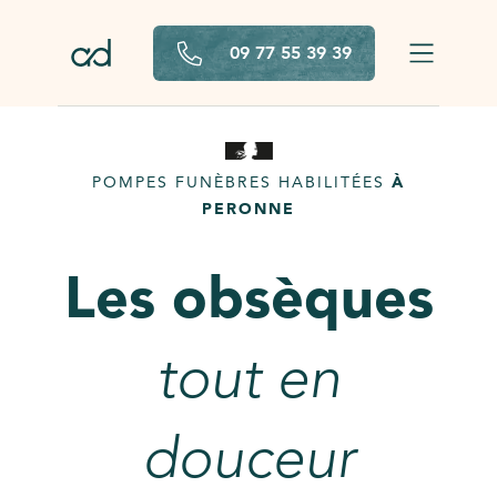
Aller au contenu principal
09 77 55 39 39
POMPES FUNÈBRES HABILITÉES
À
PERONNE
Les obsèques
tout en
douceur