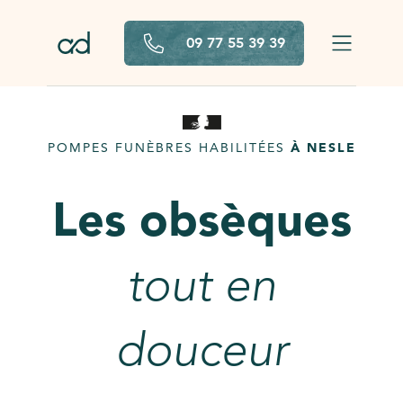
Aller au contenu principal
09 77 55 39 39
POMPES FUNÈBRES HABILITÉES
À NESLE
Les obsèques
tout en
douceur