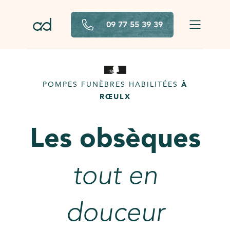
Aller au contenu principal
09 77 55 39 39
POMPES FUNÈBRES HABILITÉES
À
RŒULX
Les obsèques
tout en
douceur