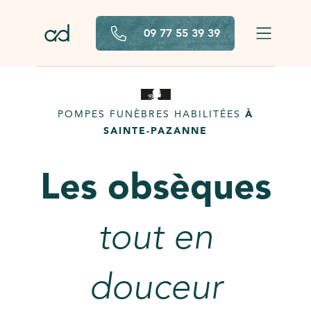
Aller au contenu principal
09 77 55 39 39
POMPES FUNÈBRES HABILITÉES
À
SAINTE-PAZANNE
Les obsèques
tout en
douceur