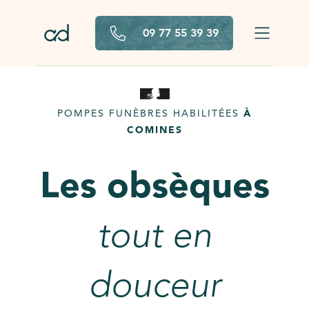
Aller au contenu principal
09 77 55 39 39
POMPES FUNÈBRES HABILITÉES
À
COMINES
Les obsèques
tout en
douceur