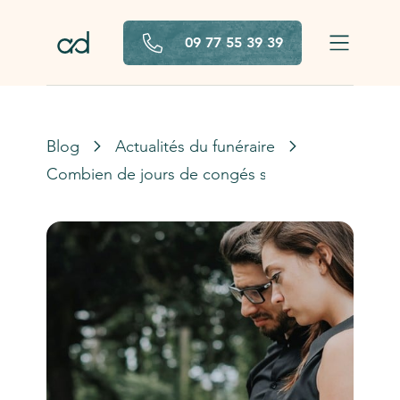
Aller au contenu principal
09 77 55 39 39
Blog
Actualités du funéraire
Combien de jours de congés suite au décès d’un 