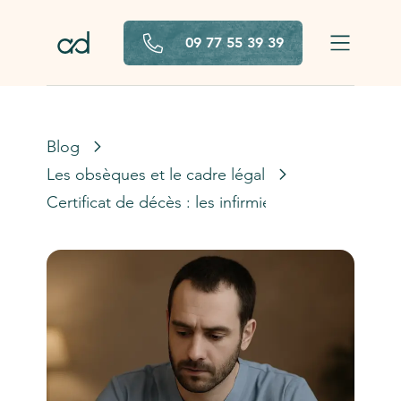
Aller au contenu principal
09 77 55 39 39
Blog
Les obsèques et le cadre légal
Certificat de décès : les infirmiers désormais autor