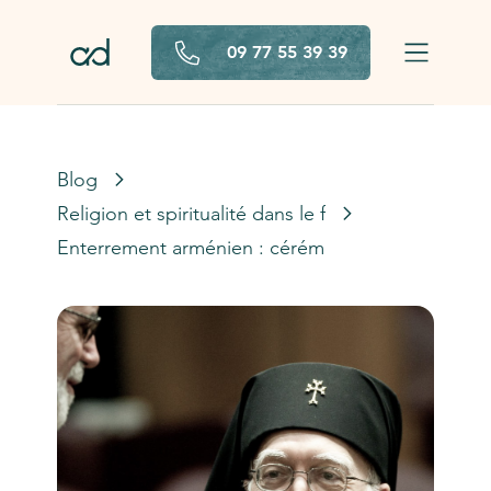
Aller au contenu principal
09 77 55 39 39
Blog
Religion et spiritualité dans le funéraire
Enterrement arménien : cérémonie et rites